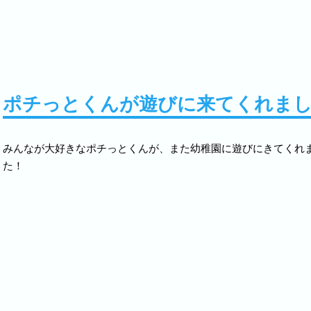
2022.10.08
運動会を行いました♪
2022.09.21
きのこご飯作りに挑戦しました！
2022.07.25
わくわく保育を行ないました♪
ポチっとくんが遊びに来てくれま
2022.07.01
夕涼み会を行いました☆
みんなが大好きなポチっとくんが、また幼稚園に遊びにきてくれ
2022.06.16
クッキー作りに取り組みました！
た！
2022.04.25
ポチっとくんが遊びに来てくれました♪
2022.03.19
卒園式を行いました
2022.02.28
お店屋さんごっこを行ないました☆
2022.01.17
ぴよぴよコンサート♬