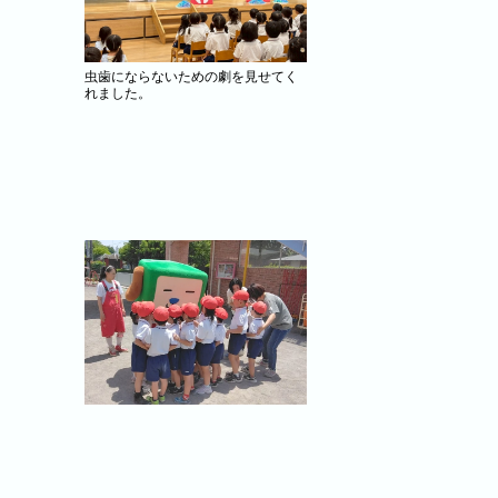
 震度6以上を想定し、保護者の方にも
虫歯にならないための劇を見せてく
れました。
考えていただき、園児を安全に保護者
郷公園で行います。園児はもちろんの
ます。卒園児の方は当日受け付けます
をお遊戯室で行います
。ご希望の方はお問い合わせくださ
プ共同制作 6/10年少 お遊戯
で製作活動