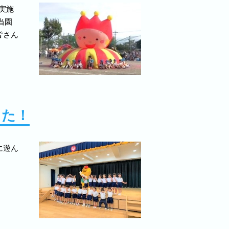
実施
当園
皆さん
した！
に遊ん