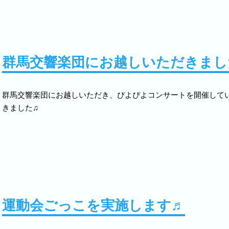
2021.12.17
防犯訓練を行なっていただきました
2021.12.16
クリスマス会を行いました☆
群馬交響楽団にお越しいただきまし
2021.12.10
3日間に分けて、お遊戯会を行いました☆
2021.10.09
運動会を開催しました
群馬交響楽団にお越しいただき、ぴよぴよコンサートを開催して
きました♫
2021.09.16
交通安全教室（リスクラブ）を行いました
2021.07.30
わくわく保育を行いました☆
2021.07.16
7月の誕生日会を行いました
2021.07.09
ぐんまちゃんが遊びに来てくれました！
運動会ごっこを実施します♬
2021.07.02
夕涼み会を行いました