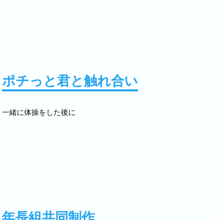
方が作ってくれたお弁当をいただきます。
2025.11.04
引渡し訓練を行います。11月4日～11月7日
緊急の場合の連絡方法や迎えの方法を一緒に
にお渡しできるよう訓練します。
ポチっと君と触れ合い
2025.10.25
以上児クラス（3，4，5歳児）の運動会を六
こと、保護者様、卒園児の競技も予定してい
ので、六郷公園に遊びに来てくださいね。
一緒に体操をした後に
2025.10.17
未満児クラス（0，1，2歳児）運動会ごっこ
2025.09.01
令和8年度3歳以上児入園を受け付けています
い。
2025.06.10
保育参観習慣6/9年長 クラスでグルー
室でリトミック 6/11年中 クラス
年長組共同制作