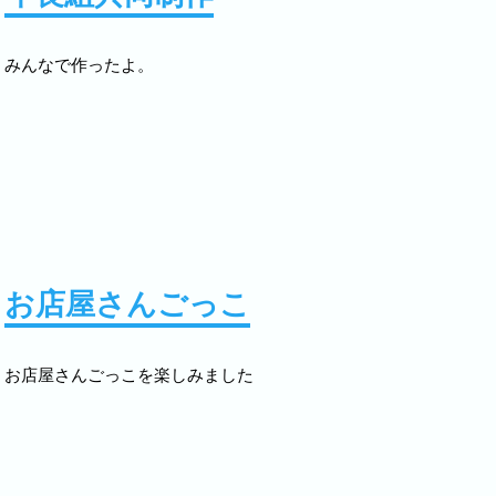
2025.04.16
年長組は今年度からスウィンスイミングスク
ミングレッスンを受けてきます。
みんなで作ったよ。
2025.04.04
新入園児3歳児入園式が行われました。
2025.02.14
3歳以上児の音楽発表会が行われます
2025.02.03
幼稚園に鬼がきて、豆まきをしました。
2024.12.09
12月12・13日本園でお遊戯会が行われます。
お店屋さんごっこ
2024.10.12
3歳以上児は六郷公園で行います
お店屋さんごっこを楽しみました
2024.10.09
未満児クラス（0,1,2歳児）の運動会ごっこ
ました。
2024.09.20
消防士さんと総合避難訓練