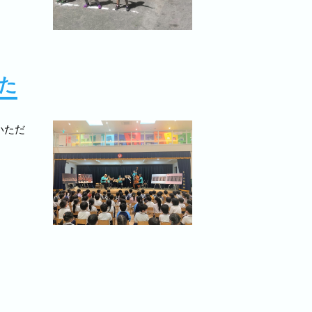
た
いただ