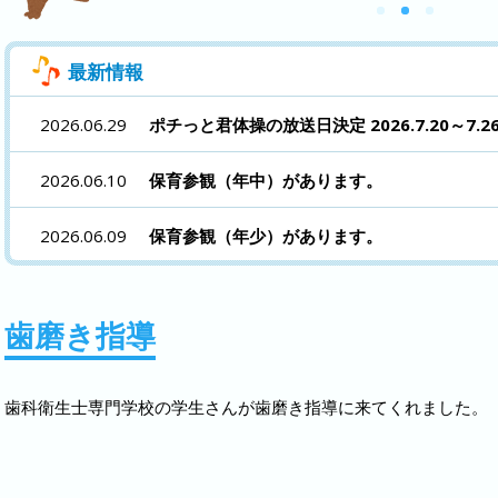
最新情報
2026.06.29
ポチっと君体操の放送日決定 2026.7.20～7.26 
2026.06.10
保育参観（年中）があります。
2026.06.09
保育参観（年少）があります。
2026.06.08
保育参観（年長）親子リスクラブがあります
歯磨き指導
2026.05.26
令和9年度入園予定児見学があります。入園希
い。
歯科衛生士専門学校の学生さんが歯磨き指導に来てくれました。
2026.05.18
ポチっと君体操の撮影
2025.11.12
年長・年中組は大類町の芋畑に芋ほり遠足に