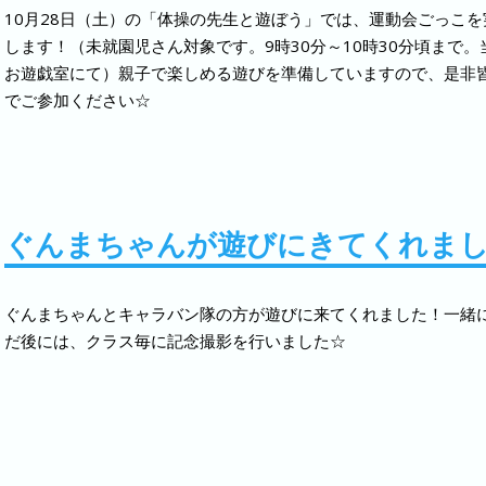
10月28日（土）の「体操の先生と遊ぼう」では、運動会ごっこを
2021.06.19
和太鼓の練習に励んでいます
します！（未就園児さん対象です。9時30分～10時30分頃まで。
お遊戯室にて）親子で楽しめる遊びを準備していますので、是非
2021.06.18
6月の誕生日会を行いました
でご参加ください☆
2021.06.10
時計製作に取り組みました
2021.05.27
5月の誕生日会を行いました
ぐんまちゃんが遊びにきてくれま
2021.04.22
4月の誕生日会を行いました
2021.03.20
卒園式を行いました
ぐんまちゃんとキャラバン隊の方が遊びに来てくれました！一緒
だ後には、クラス毎に記念撮影を行いました☆
2021.02.05
お店屋さんごっこを行いました
2021.01.08
ホームページをリニューアルしました
2020.12.21
ポチッとくんが遊びにきてくれました