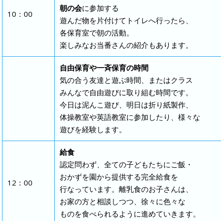
朝の会
に参加する
10：00
遊んだ物を片付けてトイレへ行ったら、
各保育室で朝の活動。
楽しみなお当番さんの紹介もあります。
自由保育や一斉保育の時間
気の合う友達と遊ぶ時間、またはクラス
みんなで自由遊びに取り組む時間です。
今日は泥んこ遊び、明日は折り紙製作、
体操教室や英語教室に参加したり、様々な
遊びを経験します。
給食
認定問わず、全ての子どもたちにご飯・
おかずを園から提供する完全給食を
12：00
行なっています。離乳食のお子さんは、
お家の方と相談しつつ、徐々に色々な
ものを食べられるように進めていきます。